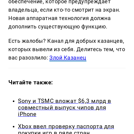
обеспечение, которое предупреждает
владельца, если кто-то смотрит на экран.
Новая аппаратная технология должна
дополнить существующую функцию.
Есть жалобы? Канал для добрых казанцев,
которых вывели из себя. Делитеcь тем, что
вас разозлило:
Злой Казанец
Читайте также:
Sony и TSMC вложат $6,3 млрд в
совместный выпуск чипов для
iPhone
Xbox ввел проверку паспорта для
покупки игр в ряде стран