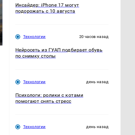
Инсайдер: iPhone 17 могут
подорожать с 10 августа
СМИ: В Химках на
полицейскую
В магазинах России
машину напали и
ажиотаж из-за этого
Технологии
20 часов назад
подожгли.
продукта: что купить?
Нейросеть из ГУАП подбирает обувь
по снимку стопы
Технологии
день назад
Психологи: ролики с котами
помогают снять стресс
Технологии
день назад