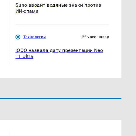
Suno вводит водяные знаки против
ИИ-спама
Технологии
22 часа назад
iQOO назвала дату презентации Neo
11 Ultra