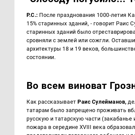
Р.С.:
После празднования 1000-летия Ка
15% старинных зданий, - говорит Раис 
старинных зданий было отреставрирова
сровняли с землей или сожгли. Оставш
архитектуры 18 и 19 веков, большинст
состоянии.
Во всем виноват Гроз
Как рассказывает
Раис Сулейманов,
де
татарам было запрещено проживать вбл
русскую и татарскую части (закабанье 
пожара в середине XVIII века образова