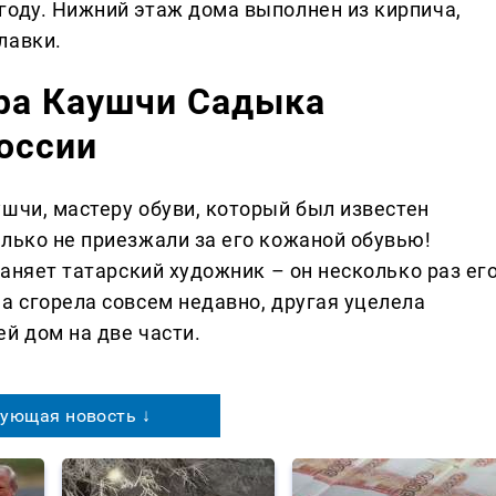
году. Нижний этаж дома выполнен из кирпича,
лавки.
ера Каушчи Садыка
оссии
чи, мастеру обуви, который был известен
олько не приезжали за его кожаной обувью!
раняет татарский художник – он несколько раз ег
а сгорела совсем недавно, другая уцелела
й дом на две части.
ующая новость ↓