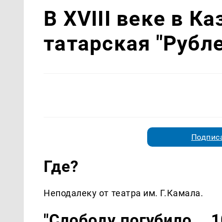
В XVIII веке в К
татарская "Рубл
Подписа
Где?
Неподалеку от театра им. Г.Камала.
"Слободу погубило... 