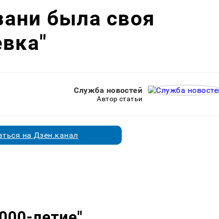
азани была своя
евка"
Служба новостей
Автор статьи
ться на Дзен.канал
1000-летие"