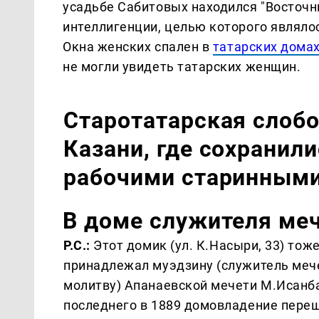
усадьбе Сабитовых находился "Восточн
интеллигенции, целью которого являлос
Окна женских спален в
татарских дома
не могли увидеть татарских женщин.
Старотатарская слобо
Казани, где сохранил
рабочими старинными
В доме служителя меч
Р.С.:
Этот домик (ул. К.Насыри, 33) тоже
принадлежал муэдзину (служитель меч
молитву) Апанаевской мечети М.Исанбае
последнего в 1889 домовладение переш