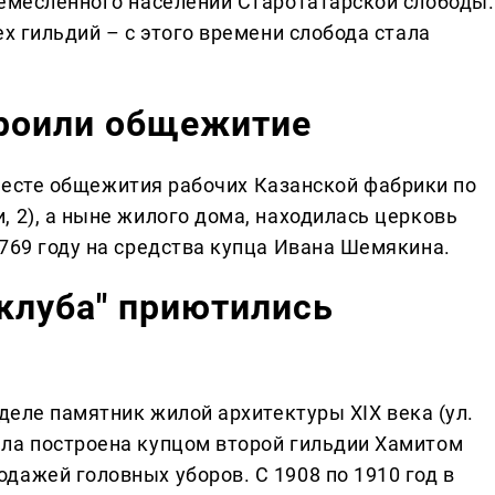
ремесленного населении Старотатарской слободы.
ех гильдий – с этого времени слобода стала
троили общежитие
 месте общежития рабочих Казанской фабрики по
 2), а ныне жилого дома, находилась церковь
769 году на средства купца Ивана Шемякина.
 клуба" приютились
еле памятник жилой архитектуры XIX века (ул.
ла построена купцом второй гильдии Хамитом
дажей головных уборов. С 1908 по 1910 год в