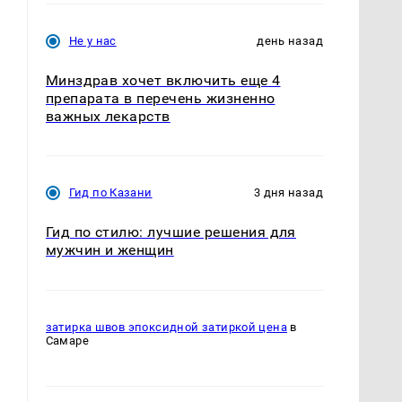
Не у нас
день назад
Минздрав хочет включить еще 4
препарата в перечень жизненно
важных лекарств
Гид по Казани
3 дня назад
Гид по стилю: лучшие решения для
мужчин и женщин
затирка швов эпоксидной затиркой цена
в
Самаре