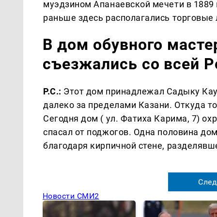
муэдзином Апанаевской мечети в 1889 
раньше здесь располагались торговые 
В дом обувного маст
съезжались со всей Р
Р.С.:
Этот дом принадлежал Садыку Кауш
далеко за пределами Казани. Откуда т
Сегодня дом ( ул. Фатиха Карима, 7) ох
спасал от поджогов. Одна половина дом
благодаря кирпичной стене, разделявше
След
Новости СМИ2