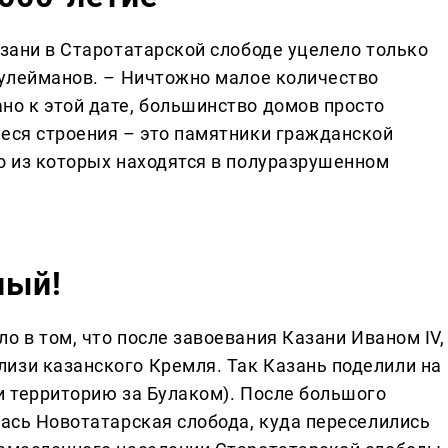
зани в Старотатарской слободе уцелело только
Сулейманов. – Ничтожно малое количество
но к этой дате, большинство домов просто
иеся строения – это памятники гражданской
во из которых находятся в полуразрушенном
ный!
ло в том, что после завоевания Казани Иваном IV,
изи казанского Кремля. Так Казань поделили на
и территорию за Булаком). После большого
лась Новотатарская слобода, куда переселились