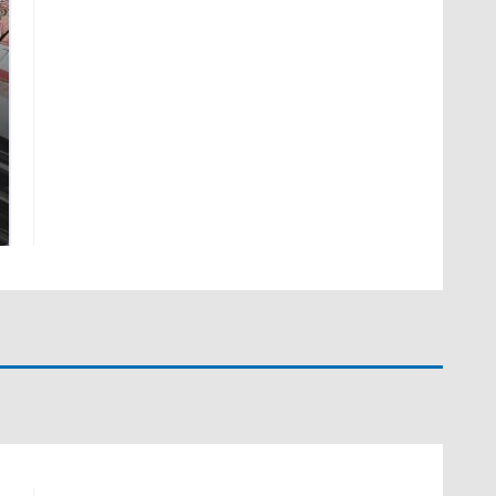
Не ешьте эту
Как выглядит место
готовую еду из
крушение вертолета на
магазина: список
Кавказе: смотреть