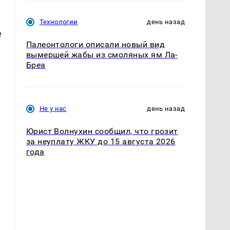
Технологии
день назад
е
Палеонтологи описали новый вид
вымершей жабы из смоляных ям Ла-
Бреа
Не у нас
день назад
Юрист Волнухин сообщил, что грозит
за неуплату ЖКУ до 15 августа 2026
года
и
м