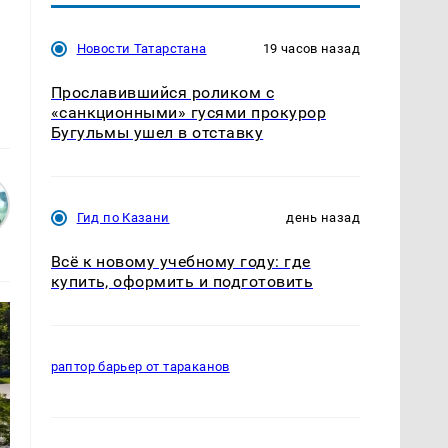
Новости Татарстана
19 часов назад
Прославившийся роликом с
«санкционными» гусями прокурор
Бугульмы ушел в отставку
Гид по Казани
день назад
Всё к новому учебному году: где
купить, оформить и подготовить
раптор барьер от тараканов