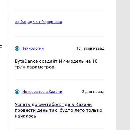
гербициды от борщевика
ю
Технологии
16 часов назад
ByteDance создаёт ИИ-модель на 10
трлн параметров
Интересное в Казани
2 дня назад
Успеть до сентября: где в Казани
провести день так, будто лето только
началось