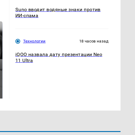
Suno вводит водяные знаки против
ИИ-спама
Технологии
18 часов назад
iQOO назвала дату презентации Neo
11 Ultra
Таких событий не
Все новости по
было с 1945: чего
падению вертолета на
ждать всем нам?
Кавказе: читать здесь