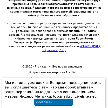
применены нормы законодательства РФ об авторских и
смежных правах. Редакция портала не несет ответственности за
комментарии и материалы пользователей, размещенные на
сайте prokazan.ru и его субдоменах.
«На информационном ресурсе применяются рекомендательные
технологии (информационные технологии предоставления
информации на основе сбора, систематизации и анализа
сведений, относящихся к предпочтениям пользователей сети
«Интернет», находящихся на территории Российской
Федерации)». Правила применения рекомендательных
технологий в виджетах рекламно-обменной сети
«СМИ2» (PDF)
,
«Sparrow» (PDF)
© 2026 «ProKazan» | Все права защищены
Возрастная категория сайта 16+
Политика конфиденциальности
Мы используем cookie. Во время посещения сайта
вы соглашаетесь с тем, что мы обрабатываем
ваши персональные данные с использованием
могут ли тараканы жить в частном доме
метрик Яндекс Метрика, top.mail.ru, LiveInternet.
ремонт миксера kitfort
в Москве
Я согласен