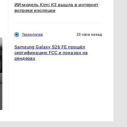
ИИ-модель Kimi K3 вышла в интернет
вопреки изоляции
Технологии
23 часа назад
Samsung Galaxy S26 FE прошёл
сертификацию FCC и показан на
рендерах
Таких событий не
Все новости по
было с 1945: чего
падению вертолета на
ждать всем нам?
Кавказе: читать здесь