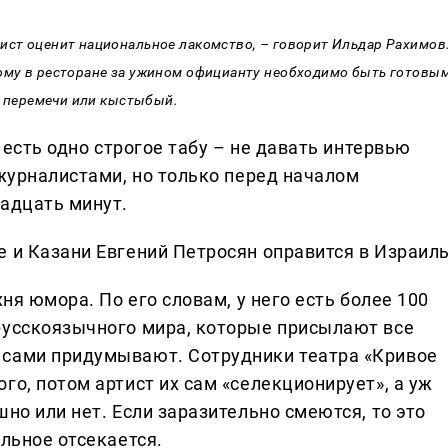
тист оценит национальное лакомство, – говорит Ильдар Рахимов
тому в ресторане за ужином официанту необходимо быть готовы
и, перемечи или кыстыбый.
, есть одно строгое табу – не давать интервью
 журналистами, но только перед началом
надцать минут.
 и Казани Евгений Петросян оправится в Израиль
хня юмора. По его словам, у него есть более 100
русскоязычного мира, которые присылают все
 сами придумывают. Сотрудники театра «Кривое
го, потом артист их сам «селекционирует», а уж
но или нет. Если заразительно смеются, то это
альное отсекается.