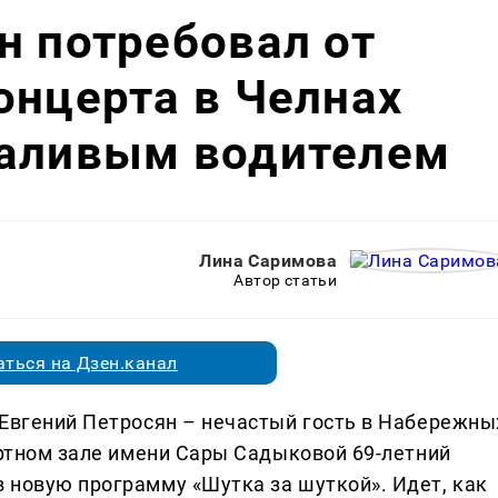
н потребовал от
онцерта в Челнах
чаливым водителем
Лина Саримова
Автор статьи
ться на Дзен.канал
 Евгений Петросян – нечастый гость в Набережны
ертном зале имени Сары Садыковой 69-летний
 новую программу «Шутка за шуткой». Идет, как