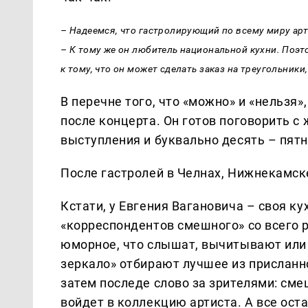
– Надеемся, что гастролирующий по всему миру ар
– К тому же он любитель национальной кухни. Поэ
к тому, что он может сделать заказ на треугольник
В перечне того, что «можно» и «нельзя»
после концерта. Он готов поговорить с
выступления и буквально десять – пят
После гастролей в Челнах, Нижнекамске
Кстати, у Евгения Вагановича – своя ку
«корреспондентов смешного» со всего 
юморное, что слышат, вычитывают или
зеркало» отбирают лучшее из присланно
затем последе слово за зрителями: смеш
войдет в коллекцию артиста. А все ост