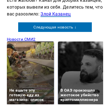
Есть жалобы? Канал для добрых казанцев,
которых вывели из себя. Делитеcь тем, что
вас разозлило:
Злой Казанец
Следующая новость ↓
Новости СМИ2
Не ешьте эту
В ОАЭ произошло
готовую еду из
жестокое убийство
магазина: список
криптомиллионера