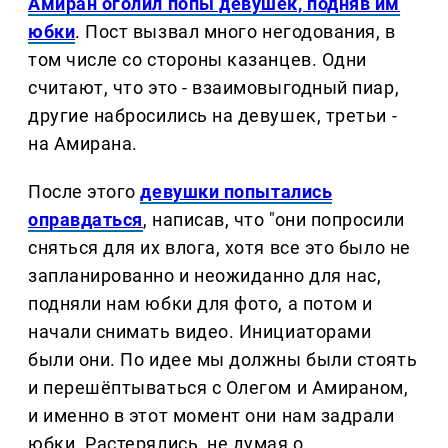
Амиран оголил попы девушек, подняв им
юбки
. Пост вызвал много негодования, в
том числе со стороны казанцев. Одни
считают, что это - взаимовыгодный пиар,
другие набросились на девушек, третьи -
на Амирана.
После этого
девушки попытались
оправдаться
, написав, что "они попросили
сняться для их влога, хотя все это было не
запланированно и неожиданно для нас,
подняли нам юбки для фото, а потом и
начали снимать видео. Инициаторами
были они. По идее мы должны были стоять
и перешёптываться с Олегом и Амираном,
и именно в этот момент они нам задрали
юбки. Растерялись, не думая о