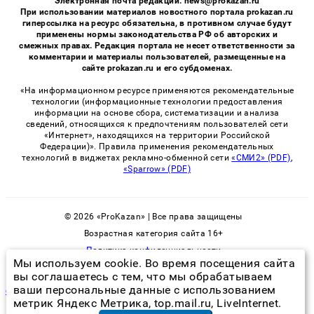
Электронная почта редакции: news@prokazan.ru
При использовании материалов новостного портала prokazan.ru
гиперссылка на ресурс обязательна, в противном случае будут
применены нормы законодательства РФ об авторских и
смежных правах. Редакция портала не несет ответственности за
комментарии и материалы пользователей, размещенные на
сайте prokazan.ru и его субдоменах.
«На информационном ресурсе применяются рекомендательные
технологии (информационные технологии предоставления
информации на основе сбора, систематизации и анализа
сведений, относящихся к предпочтениям пользователей сети
«Интернет», находящихся на территории Российской
Федерации)». Правила применения рекомендательных
технологий в виджетах рекламно-обменной сети
«СМИ2» (PDF)
,
«Sparrow» (PDF)
© 2026 «ProKazan» | Все права защищены
Возрастная категория сайта 16+
Политика конфиденциальности
Мы используем cookie. Во время посещения сайта
вы соглашаетесь с тем, что мы обрабатываем
ваши персональные данные с использованием
откуда берутся клопы и как их вывести
метрик Яндекс Метрика, top.mail.ru, LiveInternet.