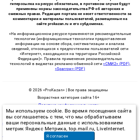
гиперссылка на ресурс обязательна, в противном случае будут
применены нормы законодательства РФ об авторских и
смежных правах. Редакция портала не несет ответственности за
комментарии и материалы пользователей, размещенные на
сайте prokazan.ru и его субдоменах.
«На информационном ресурсе применяются рекомендательные
технологии (информационные технологии предоставления
информации на основе сбора, систематизации и анализа
сведений, относящихся к предпочтениям пользователей сети
«Интернет», находящихся на территории Российской
Федерации)». Правила применения рекомендательных
технологий в виджетах рекламно-обменной сети
«СМИ2» (PDF)
,
«Sparrow» (PDF)
© 2026 «ProKazan» | Все права защищены
Возрастная категория сайта 16+
Политика конфиденциальности
Мы используем cookie. Во время посещения сайта
вы соглашаетесь с тем, что мы обрабатываем
ваши персональные данные с использованием
служба которая травит тараканов
метрик Яндекс Метрика, top.mail.ru, LiveInternet.
монтаж вентиляции в ростове на дону
в Ростове-на-Дону
Я согласен