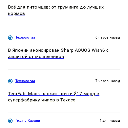
Всё для питомцев: от груминга до лучших
кормов
Технологии
6 часов назад
В Японии анонсирован Sharp AQUOS Wish6 с
защитой от мошенников
Технологии
7 часов назад
TeraFab: Маск вложит почти $17 млрд в
суперфабрику чипов в Техасе
Гид по Казани
4 дня назад