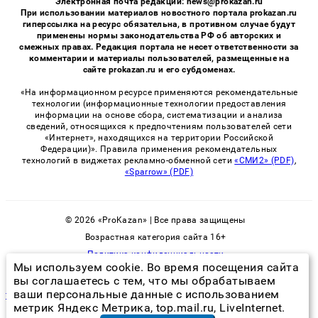
Электронная почта редакции: news@prokazan.ru
При использовании материалов новостного портала prokazan.ru
гиперссылка на ресурс обязательна, в противном случае будут
применены нормы законодательства РФ об авторских и
смежных правах. Редакция портала не несет ответственности за
комментарии и материалы пользователей, размещенные на
сайте prokazan.ru и его субдоменах.
«На информационном ресурсе применяются рекомендательные
технологии (информационные технологии предоставления
информации на основе сбора, систематизации и анализа
сведений, относящихся к предпочтениям пользователей сети
«Интернет», находящихся на территории Российской
Федерации)». Правила применения рекомендательных
технологий в виджетах рекламно-обменной сети
«СМИ2» (PDF)
,
«Sparrow» (PDF)
© 2026 «ProKazan» | Все права защищены
Возрастная категория сайта 16+
Политика конфиденциальности
Мы используем cookie. Во время посещения сайта
вы соглашаетесь с тем, что мы обрабатываем
ваши персональные данные с использованием
тараканы москва обратный звонок
метрик Яндекс Метрика, top.mail.ru, LiveInternet.