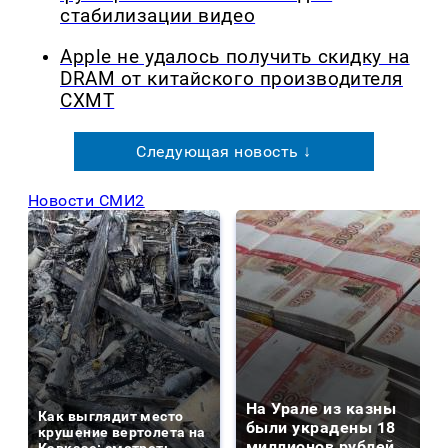
стабилизации видео
Apple не удалось получить скидку на
DRAM от китайского производителя
CXMT
Следующая новость ↓
Новости СМИ2
На Урале из казны
Как выглядит место
были украдены 18
крушение вертолета на
миллионов рублей
Кавказе: смотреть