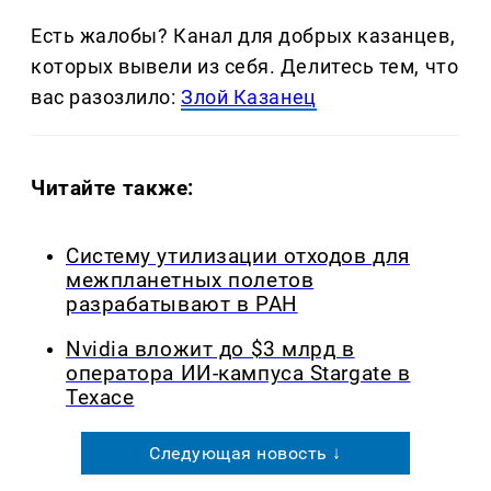
Есть жалобы? Канал для добрых казанцев,
которых вывели из себя. Делитеcь тем, что
вас разозлило:
Злой Казанец
Читайте также:
Систему утилизации отходов для
межпланетных полетов
разрабатывают в РАН
Nvidia вложит до $3 млрд в
оператора ИИ-кампуса Stargate в
Техасе
Следующая новость ↓