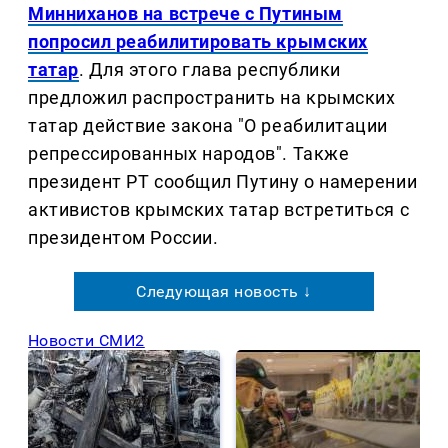
Минниханов на встрече с Путиным
попросил реабилитировать крымских
татар
. Для этого глава республики
предложил распространить на крымских
татар действие закона "О реабилитации
репрессированных народов". Также
президент РТ сообщил Путину о намерении
активистов крымских татар встретиться с
президентом России.
Следующая новость ↓
Новости СМИ2