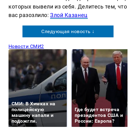
которых вывели из себя. Делитеcь тем, что
вас разозлило:
Злой Казанец
Следующая новость ↓
Новости СМИ2
СМИ: В Химках на
полицейскую
Где будет встреча
машину напали и
президентов США и
подожгли.
России: Европа?