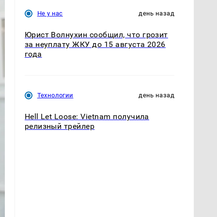
Не у нас
день назад
Юрист Волнухин сообщил, что грозит
за неуплату ЖКУ до 15 августа 2026
года
Технологии
день назад
Hell Let Loose: Vietnam получила
релизный трейлер