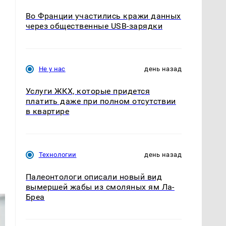
Во Франции участились кражи данных
через общественные USB-зарядки
Не у нас
день назад
Услуги ЖКХ, которые придется
платить даже при полном отсутствии
в квартире
Технологии
день назад
Палеонтологи описали новый вид
вымершей жабы из смоляных ям Ла-
Бреа