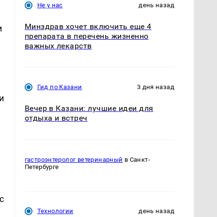
Не у нас
день назад
Минздрав хочет включить еще 4
и
препарата в перечень жизненно
важных лекарств
Гид по Казани
3 дня назад
и
Вечер в Казани: лучшие идеи для
отдыха и встреч
гастроэнтеролог ветеринарный
в Санкт-
Петербурге
с
Технологии
день назад