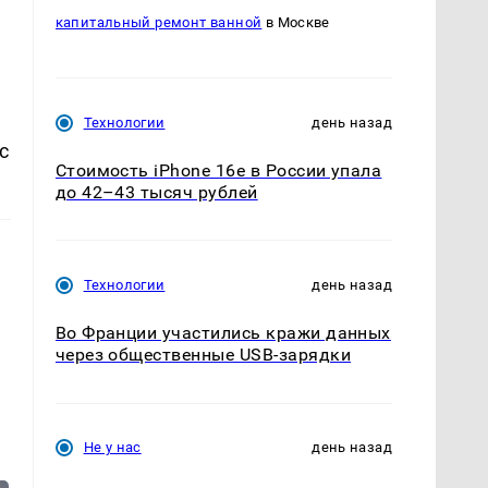
капитальный ремонт ванной
в Москве
ы
Технологии
день назад
с
Стоимость iPhone 16e в России упала
до 42–43 тысяч рублей
Технологии
день назад
Во Франции участились кражи данных
через общественные USB-зарядки
Не у нас
день назад