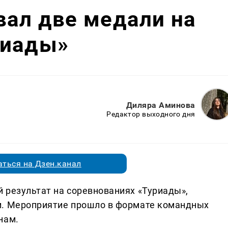
вал две медали на
риады»
Диляра Аминова
Редактор выходного дня
ться на Дзен.канал
 результат на соревнованиях «Туриады»,
и. Мероприятие прошло в формате командных
нам.