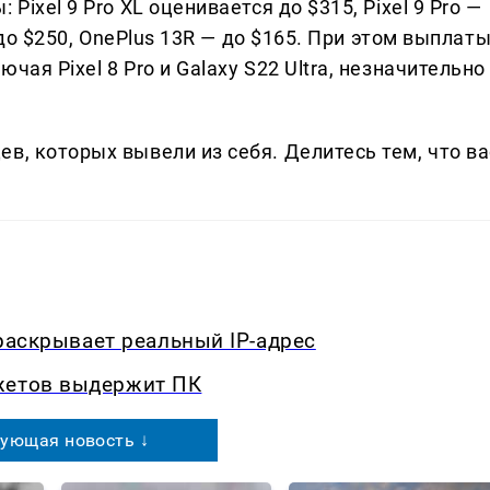
Pixel 9 Pro XL оценивается до $315, Pixel 9 Pro —
— до $250, OnePlus 13R — до $165. При этом выплат
чая Pixel 8 Pro и Galaxy S22 Ultra, незначительно
в, которых вывели из себя. Делитеcь тем, что ва
y раскрывает реальный IP-адрес
жетов выдержит ПК
ующая новость ↓