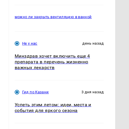
можно ли закрыть вентиляцию в ванной
Не у нас
день назад
Минздрав хочет включить еще 4
препарата в перечень жизненно
важных лекарств
Гид по Казани
3 дня назад
Успеть этим летом: идеи, места и
,
события для яркого сезона