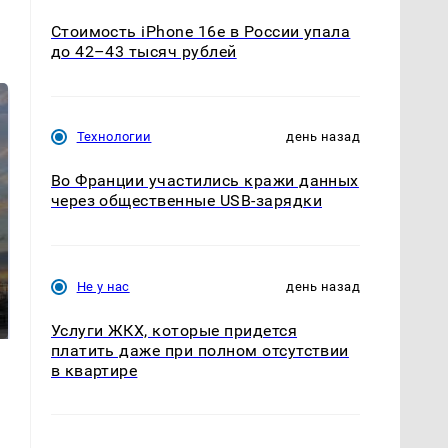
Стоимость iPhone 16e в России упала
до 42–43 тысяч рублей
Технологии
день назад
Во Франции участились кражи данных
через общественные USB-зарядки
СМИ: В Химках на
полицейскую
Не у нас
день назад
В магазинах России
машину напали и
ажиотаж из-за этого
подожгли.
продукта: что купить?
Услуги ЖКХ, которые придется
платить даже при полном отсутствии
в квартире