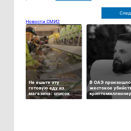
След
Новости СМИ2
Не ешьте эту
В ОАЭ произошло
готовую еду из
жестокое убийст
магазина: список
криптомиллионе