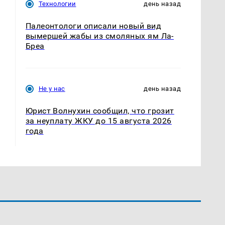
Технологии
день назад
Палеонтологи описали новый вид
вымершей жабы из смоляных ям Ла-
Бреа
Не у нас
день назад
Юрист Волнухин сообщил, что грозит
за неуплату ЖКУ до 15 августа 2026
года