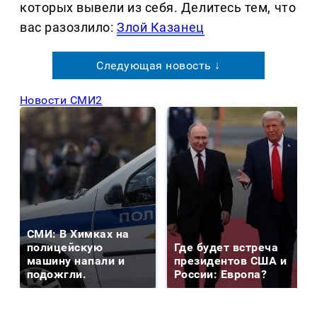
которых вывели из себя. Делитеcь тем, что
вас разозлило:
Злой Казанец
Следующая новость ↓
Новости СМИ2
СМИ: В Химках на
полицейскую
Где будет встреча
машину напали и
президентов США и
подожгли.
России: Европа?