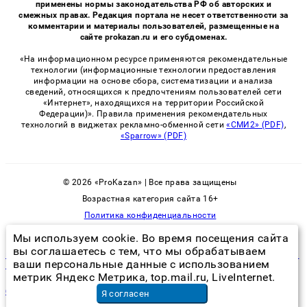
применены нормы законодательства РФ об авторских и
смежных правах. Редакция портала не несет ответственности за
комментарии и материалы пользователей, размещенные на
сайте prokazan.ru и его субдоменах.
«На информационном ресурсе применяются рекомендательные
технологии (информационные технологии предоставления
информации на основе сбора, систематизации и анализа
сведений, относящихся к предпочтениям пользователей сети
«Интернет», находящихся на территории Российской
Федерации)». Правила применения рекомендательных
технологий в виджетах рекламно-обменной сети
«СМИ2» (PDF)
,
«Sparrow» (PDF)
© 2026 «ProKazan» | Все права защищены
Возрастная категория сайта 16+
Политика конфиденциальности
Мы используем cookie. Во время посещения сайта
вы соглашаетесь с тем, что мы обрабатываем
избавление от плесени и грибка в квартире с помощью перекиси
ваши персональные данные с использованием
водорода
метрик Яндекс Метрика, top.mail.ru, LiveInternet.
бразильский португальский язык
в Санкт-Петербурге
Я согласен