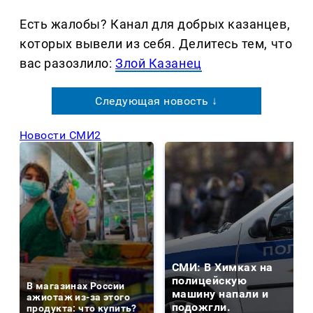
Есть жалобы? Канал для добрых казанцев,
которых вывели из себя. Делитеcь тем, что
вас разозлило:
Злой Казанец
Следующая новость ↓
Новости СМИ2
СМИ: В Химках на
полицейскую
В магазинах России
машину напали и
ажиотаж из-за этого
подожгли.
продукта: что купить?