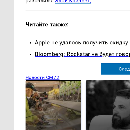
разозлило:
Злой Казанец
Читайте также:
Apple не удалось получить скидк
Bloomberg: Rockstar не будет гово
След
Новости СМИ2