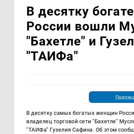
В десятку бога
России вошли М
"Бахетле" и Гузе
"ТАИФа"
Подписа
В десятку самых богатых женщин Росси
владелец торговой сети "Бахетле" Мус
"ТАИФа" Гузелия Сафина. Об этом сооб