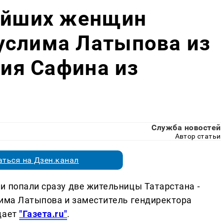
тейших женщин
услима Латыпова из
лия Сафина из
Служба новостей
Автор статьи
ться на Дзен.канал
и попали сразу две жительницы Татарстана -
лима Латыпова и заместитель гендиректора
щает
"Газета.ru"
.