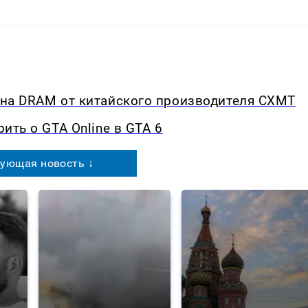
у на DRAM от китайского производителя CXMT
рить о GTA Online в GTA 6
ующая новость ↓