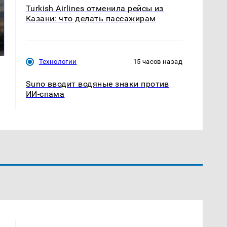
Turkish Airlines отменила рейсы из
СМИ: В Химках на
Казани: что делать пассажирам
полицейскую
В магазинах России
машину напали и
ажиотаж из-за этого
подожгли.
продукта: что купить?
Технологии
15 часов назад
Suno вводит водяные знаки против
ИИ-спама