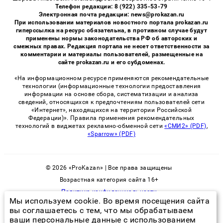
Телефон редакции: 8 (922) 335-53-79
Электронная почта редакции: news@prokazan.ru
При использовании материалов новостного портала prokazan.ru
гиперссылка на ресурс обязательна, в противном случае будут
применены нормы законодательства РФ об авторских и
смежных правах. Редакция портала не несет ответственности за
комментарии и материалы пользователей, размещенные на
сайте prokazan.ru и его субдоменах.
«На информационном ресурсе применяются рекомендательные
технологии (информационные технологии предоставления
информации на основе сбора, систематизации и анализа
сведений, относящихся к предпочтениям пользователей сети
«Интернет», находящихся на территории Российской
Федерации)». Правила применения рекомендательных
технологий в виджетах рекламно-обменной сети
«СМИ2» (PDF)
,
«Sparrow» (PDF)
© 2026 «ProKazan» | Все права защищены
Возрастная категория сайта 16+
Политика конфиденциальности
Мы используем cookie. Во время посещения сайта
вы соглашаетесь с тем, что мы обрабатываем
ваши персональные данные с использованием
гель от тараканов в шприце как действует