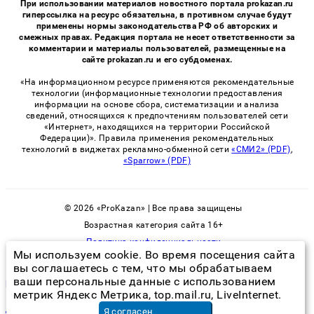
При использовании материалов новостного портала prokazan.ru
гиперссылка на ресурс обязательна, в противном случае будут
применены нормы законодательства РФ об авторских и
смежных правах. Редакция портала не несет ответственности за
комментарии и материалы пользователей, размещенные на
сайте prokazan.ru и его субдоменах.
«На информационном ресурсе применяются рекомендательные
технологии (информационные технологии предоставления
информации на основе сбора, систематизации и анализа
сведений, относящихся к предпочтениям пользователей сети
«Интернет», находящихся на территории Российской
Федерации)». Правила применения рекомендательных
технологий в виджетах рекламно-обменной сети
«СМИ2» (PDF)
,
«Sparrow» (PDF)
© 2026 «ProKazan» | Все права защищены
Возрастная категория сайта 16+
Политика конфиденциальности
Мы используем cookie. Во время посещения сайта
вы соглашаетесь с тем, что мы обрабатываем
ваши персональные данные с использованием
рыжие тараканы в квартире и в чем причина появления
метрик Яндекс Метрика, top.mail.ru, LiveInternet.
двухуровневый потолок из гипсокартона цена
в Москве
Я согласен