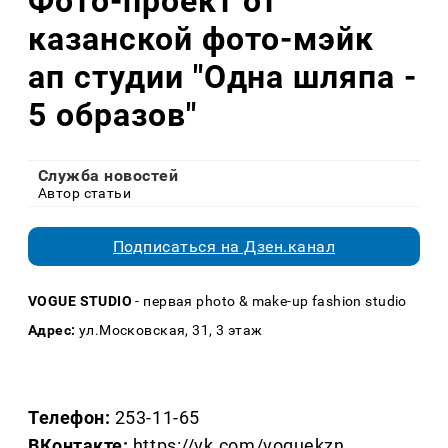
Фото-проект от
казанской фото-мэйк
ап студии "Одна шляпа -
5 образов"
Служба новостей
Автор статьи
Подписаться на Дзен.канал
VOGUE STUDIO
- первая photо & make-up fashion studio
Адрес:
ул.Московская, 31, 3 этаж
Телефон:
253-11-65
ВКонтакте:
https://vk.com/voguekzn