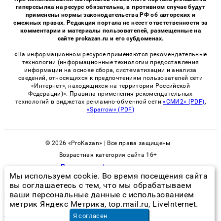
гиперссылка на ресурс обязательна, в противном случае будут
применены нормы законодательства РФ об авторских и
смежных правах. Редакция портала не несет ответственности за
комментарии и материалы пользователей, размещенные на
сайте prokazan.ru и его субдоменах.
«На информационном ресурсе применяются рекомендательные
технологии (информационные технологии предоставления
информации на основе сбора, систематизации и анализа
сведений, относящихся к предпочтениям пользователей сети
«Интернет», находящихся на территории Российской
Федерации)». Правила применения рекомендательных
технологий в виджетах рекламно-обменной сети
«СМИ2» (PDF)
,
«Sparrow» (PDF)
© 2026 «ProKazan» | Все права защищены
Возрастная категория сайта 16+
Политика конфиденциальности
Мы используем cookie. Во время посещения сайта
вы соглашаетесь с тем, что мы обрабатываем
ваши персональные данные с использованием
хорошее средство от клопов в квартире без запаха
метрик Яндекс Метрика, top.mail.ru, LiveInternet.
восстановление блока абс
в Москве
Я согласен