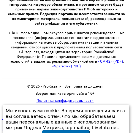
гиперссылка на ресурс обязательна, в противном случае будут
применены нормы законодательства РФ об авторских и
смежных правах. Редакция портала не несет ответственности за
комментарии и материалы пользователей, размещенные на
сайте prokazan.ru и его субдоменах.
«На информационном ресурсе применяются рекомендательные
технологии (информационные технологии предоставления
информации на основе сбора, систематизации и анализа
сведений, относящихся к предпочтениям пользователей сети
«Интернет», находящихся на территории Российской
Федерации)». Правила применения рекомендательных
технологий в виджетах рекламно-обменной сети
«СМИ2» (PDF)
,
«Sparrow» (PDF)
© 2026 «ProKazan» | Все права защищены
Возрастная категория сайта 16+
Политика конфиденциальности
Мы используем cookie. Во время посещения сайта
вы соглашаетесь с тем, что мы обрабатываем
клопы кусаются или нет
ваши персональные данные с использованием
метрик Яндекс Метрика, top.mail.ru, LiveInternet.
психотерапевт расстройство пищевого поведения
в Нижнем