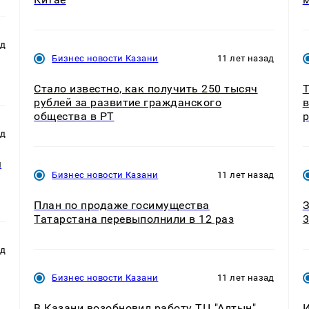
ад
Бизнес новости Казани
11 лет назад
Стало известно, как получить 250 тысяч
Т
рублей за развитие гражданского
в
общества в РТ
р
ад
м
Бизнес новости Казани
11 лет назад
План по продаже госимущества
З
Татарстана перевыполнили в 12 раз
3
ад
Бизнес новости Казани
11 лет назад
В Казани возобновил работу ТЦ "Алтын"
И