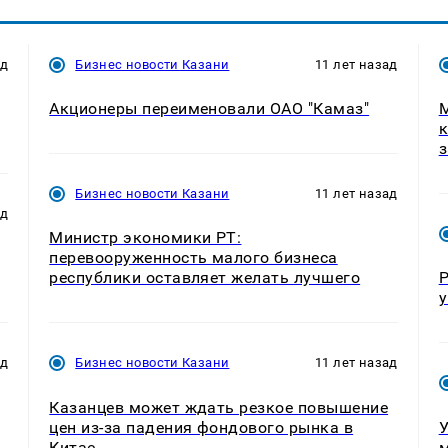
ад
Бизнес новости Казани
11 лет назад
Акционеры переименовали ОАО "Камаз"
М
к
з
Бизнес новости Казани
11 лет назад
ад
Министр экономики РТ:
перевооруженность малого бизнеса
республики оставляет желать лучшего
Р
у
ад
Бизнес новости Казани
11 лет назад
Казанцев может ждать резкое повышение
цен из-за падения фондового рынка в
У
Китае
м