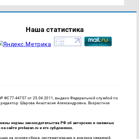
Наша статистика
 № ФС77-44757 от 25.04.2011, выдано Федеральной службой по
 редактор: Шарова Анастасия Александровна. Возрастное
именены нормы законодательства РФ об авторских и смежных
а сайте prokazan.ru и его субдоменах.
и на основе сбора, систематизации и анализа сведений,