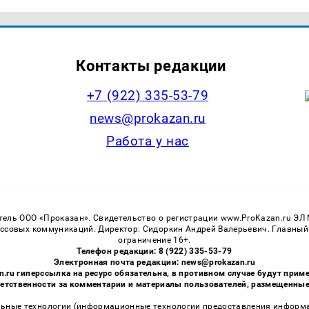
Контакты редакции
+7 (922) 335-53-79
news@prokazan.ru
Работа у нас
тель ООО «Проказан». Cвидетельство о регистрации www.ProKazan.ru ЭЛ
ассовых коммуникаций. Директор: Сидоркин Андрей Валерьевич. Главный
ограничение 16+.
Телефон редакции: 8 (922) 335-53-79
Электронная почта редакции: news@prokazan.ru
n.ru гиперссылка на ресурс обязательна, в противном случае будут пр
ветственности за комментарии и материалы пользователей, размещенные н
ные технологии (информационные технологии предоставления информаци