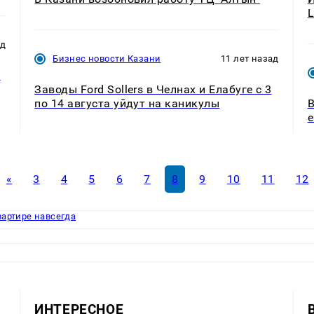
L
ад
Бизнес новости Казани
11 лет назад
ь
Заводы Ford Sollers в Челнах и Елабуге с 3
по 14 августа уйдут на каникулы
В
е
«
3
4
5
6
7
8
9
10
11
12
вартире навсегда
ИНТЕРЕСНОЕ