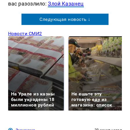
вас разозлило:
Злой Казанец
Следующая новость ↓
Новости СМИ2
На Урале из казны
Не ешьте эту
были украдены 18
готовую еду из
миллионов рублей
магазина: список
Экономика
20 минут назад