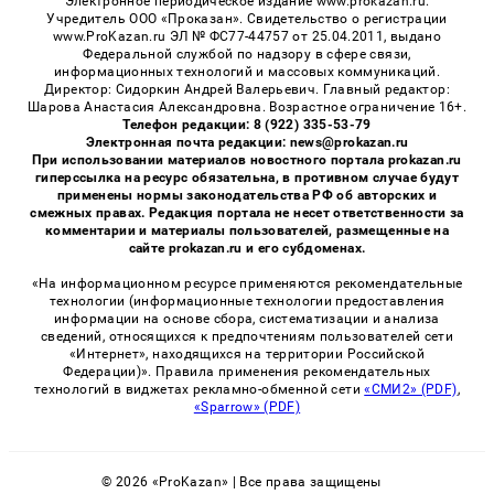
Электронное периодическое издание www.prokazan.ru.
Учредитель ООО «Проказан». Cвидетельство о регистрации
www.ProKazan.ru ЭЛ № ФС77-44757 от 25.04.2011, выдано
Федеральной службой по надзору в сфере связи,
информационных технологий и массовых коммуникаций.
Директор: Сидоркин Андрей Валерьевич. Главный редактор:
Шарова Анастасия Александровна. Возрастное ограничение 16+.
Телефон редакции: 8 (922) 335-53-79
Электронная почта редакции: news@prokazan.ru
При использовании материалов новостного портала prokazan.ru
гиперссылка на ресурс обязательна, в противном случае будут
применены нормы законодательства РФ об авторских и
смежных правах. Редакция портала не несет ответственности за
комментарии и материалы пользователей, размещенные на
сайте prokazan.ru и его субдоменах.
«На информационном ресурсе применяются рекомендательные
технологии (информационные технологии предоставления
информации на основе сбора, систематизации и анализа
сведений, относящихся к предпочтениям пользователей сети
«Интернет», находящихся на территории Российской
Федерации)». Правила применения рекомендательных
технологий в виджетах рекламно-обменной сети
«СМИ2» (PDF)
,
«Sparrow» (PDF)
© 2026 «ProKazan» | Все права защищены