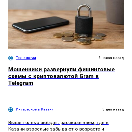
Технологии
5 часов назад
Мошенники развернули фишинговые
схемы с криптовалютой Gram в
Telegram
Интересное в Казани
3 дня назад
Выше только звёзды: рассказываем, где в
Казани взрослые забывают о возрасте и