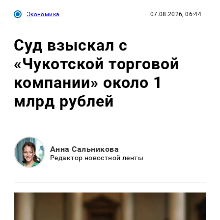
Экономика
07.08.2026, 06:44
Суд взыскал с
«Чукотской торговой
компании» около 1
млрд рублей
Анна Сальникова
Редактор новостной ленты