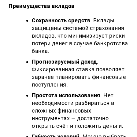
Преимущества вкладов
Сохранность средств
. Вклады
защищены системой страхования
вкладов, что минимизирует риски
потери денег в случае банкротства
банка.
Прогнозируемый доход
.
Фиксированная ставка позволяет
заранее планировать финансовые
поступления.
Простота использования
. Нет
необходимости разбираться в
сложных финансовых
инструментах — достаточно
открыть счёт и положить деньги.
Гибкость условий
. Можно выбрать