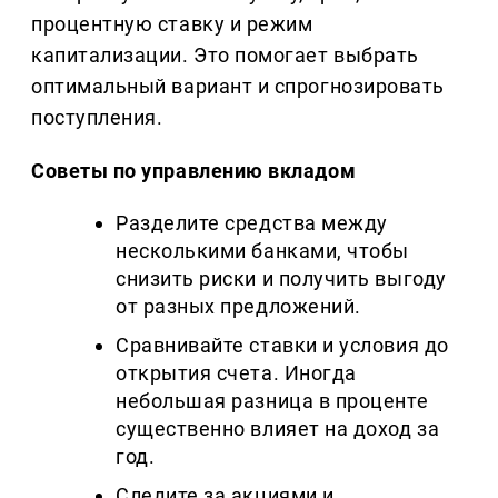
процентную ставку и режим
капитализации. Это помогает выбрать
оптимальный вариант и спрогнозировать
поступления.
Советы по управлению вкладом
Разделите средства между
несколькими банками, чтобы
снизить риски и получить выгоду
от разных предложений.
Сравнивайте ставки и условия до
открытия счета. Иногда
небольшая разница в проценте
существенно влияет на доход за
год.
Следите за акциями и