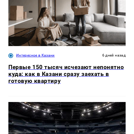
Интересное в Казани
6 дней назад
Первые 150 тысяч исчезают непонятно
куда: как в Казани сразу заехать в
готовую квартиру