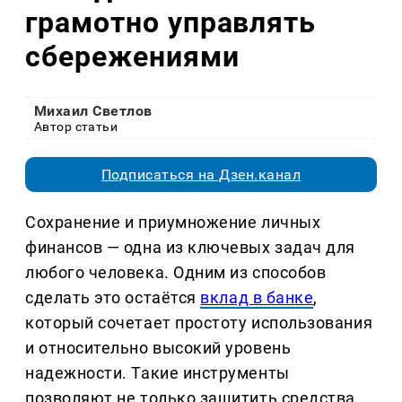
грамотно управлять
сбережениями
Михаил Светлов
Автор статьи
Подписаться на Дзен.канал
Сохранение и приумножение личных
финансов — одна из ключевых задач для
любого человека. Одним из способов
сделать это остаётся
вклад в банке
,
который сочетает простоту использования
и относительно высокий уровень
надежности. Такие инструменты
позволяют не только защитить средства