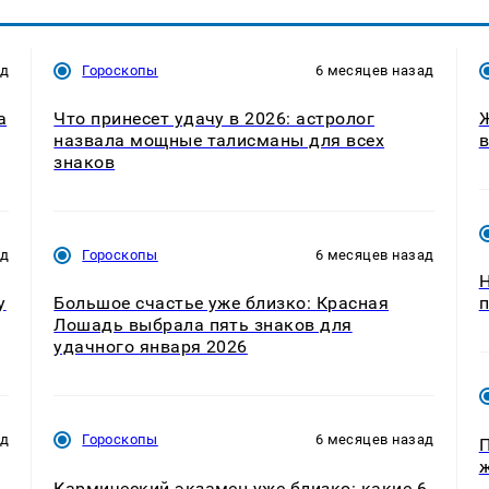
ад
Гороскопы
6 месяцев назад
а
Что принесет удачу в 2026: астролог
Ж
назвала мощные талисманы для всех
в
знаков
ад
Гороскопы
6 месяцев назад
Н
у
Большое счастье уже близко: Красная
п
Лошадь выбрала пять знаков для
удачного января 2026
ад
Гороскопы
6 месяцев назад
П
ж
Кармический экзамен уже близко: какие 6