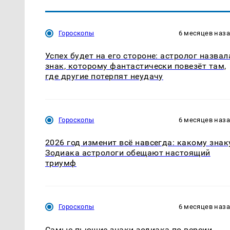
Гороскопы
6 месяцев наз
Успех будет на его стороне: астролог назвал
знак, которому фантастически повезёт там,
где другие потерпят неудачу
Гороскопы
6 месяцев наз
2026 год изменит всё навсегда: какому знак
Зодиака астрологи обещают настоящий
триумф
Гороскопы
6 месяцев наз
Самые пьющие знаки зодиака по версии