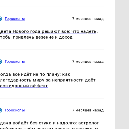
Гороскопы
7 месяцев назад
вета Нового года решают всё: что надеть,
тобы привлечь везение и доход
Гороскопы
7 месяцев назад
огда всё идёт не по плану: как
лагодарность миру за неприятности даёт
неожиданный эффект
Гороскопы
7 месяцев назад
дача войдёт без стука и надолго: астролог
ообещала трём знакам череду счастливых