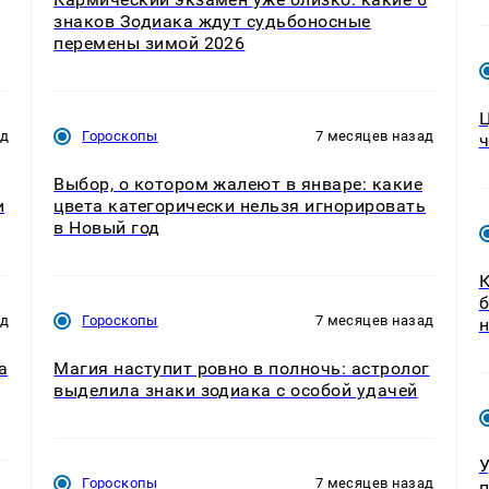
знаков Зодиака ждут судьбоносные
перемены зимой 2026
Ц
ад
Гороскопы
7 месяцев назад
ч
Выбор, о котором жалеют в январе: какие
и
цвета категорически нельзя игнорировать
в Новый год
К
б
ад
Гороскопы
7 месяцев назад
а
Магия наступит ровно в полночь: астролог
выделила знаки зодиака с особой удачей
У
Гороскопы
7 месяцев назад
п