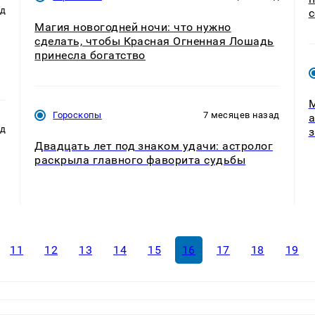
ад
Магия новогодней ночи: что нужно
сделать, чтобы Красная Огненная Лошадь
принесла богатство
М
Гороскопы
7 месяцев назад
а
ад
з
Двадцать лет под знаком удачи: астролог
раскрыла главного фаворита судьбы
11
12
13
14
15
16
17
18
19