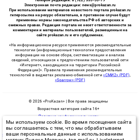
Телефон редакции: 8 (922) 335-53-79
Электронная почта редакции: news@prokazan.ru
При использовании материалов новостного портала prokazan.ru
гиперссылка на ресурс обязательна, в противном случае будут
применены нормы законодательства РФ об авторских и
смежных правах. Редакция портала не несет ответственности за
комментарии и материалы пользователей, размещенные на
сайте prokazan.ru и его субдоменах.
«На информационном ресурсе применяются рекомендательные
технологии (информационные технологии предоставления
информации на основе сбора, систематизации и анализа
сведений, относящихся к предпочтениям пользователей сети
«Интернет», находящихся на территории Российской
Федерации)». Правила применения рекомендательных
технологий в виджетах рекламно-обменной сети
«СМИ2» (PDF)
,
«Sparrow» (PDF)
© 2026 «ProKazan» | Все права защищены
Возрастная категория сайта 16+
Политика конфиденциальности
Мы используем cookie. Во время посещения сайта
вы соглашаетесь с тем, что мы обрабатываем
ваши персональные данные с использованием
сэс москва клопы уничтожение
метрик Яндекс Метрика, top.mail.ru, LiveInternet.