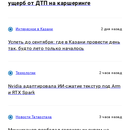
ущерб от ДТП на каршеринге
Интересное в Казани
2 дня назад
Успеть до сентября: где в Казани провести день
так, будто лето только началось
Технологии
2 часа назад
Nvidia адаптировала ИИ-сжатие текстур под Arm
и RTX Spark
Новости Татарстана
3 часа назад
Минниханов пообедал гороховым супом на