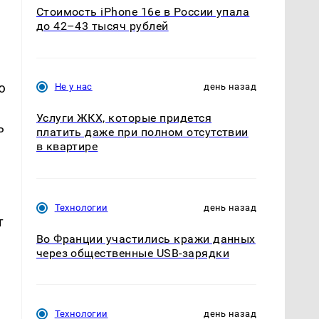
Стоимость iPhone 16e в России упала
до 42–43 тысяч рублей
ю
Не у нас
день назад
Услуги ЖКХ, которые придется
ь
платить даже при полном отсутствии
в квартире
Технологии
день назад
т
Во Франции участились кражи данных
через общественные USB-зарядки
Технологии
день назад