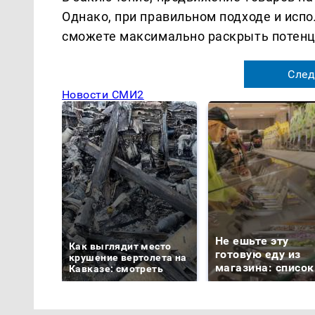
Однако, при правильном подходе и ис
сможете максимально раскрыть потенци
След
Новости СМИ2
Не ешьте эту
Как выглядит место
готовую еду из
крушение вертолета на
магазина: список
Кавказе: смотреть