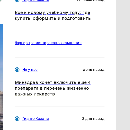
Всё к новому учебному году: где
купить, оформить и подготовить
барьер травля тараканов компания
Не у нас
день назад
Минздрав хочет включить еще 4
препарата в перечень жизненно
важных лекарств
Гид по Казани
3 дня назад