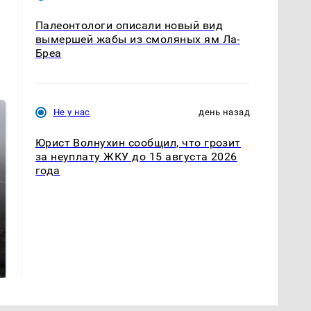
Палеонтологи описали новый вид
вымершей жабы из смоляных ям Ла-
Бреа
Не у нас
день назад
Юрист Волнухин сообщил, что грозит
за неуплату ЖКУ до 15 августа 2026
года
Таких событий не
В магазинах России
было с 1945: чего
ажиотаж из-за этого
ждать всем нам?
продукта: что купить?