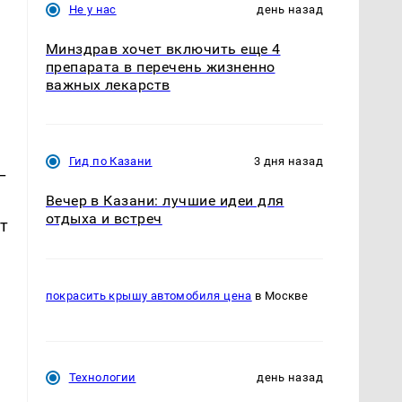
Не у нас
день назад
Минздрав хочет включить еще 4
препарата в перечень жизненно
важных лекарств
Гид по Казани
3 дня назад
–
Вечер в Казани: лучшие идеи для
отдыха и встреч
т
покрасить крышу автомобиля цена
в Москве
Технологии
день назад