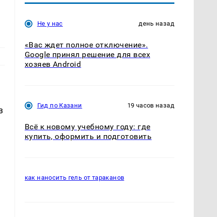
Не у нас
день назад
«Вас ждет полное отключение».
Google принял решение для всех
хозяев Android
Гид по Казани
19 часов назад
з
Всё к новому учебному году: где
купить, оформить и подготовить
т
как наносить гель от тараканов