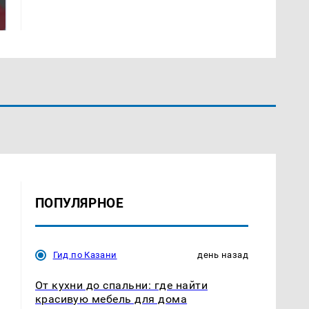
никто не ждал: как
были украдены 18
так?!
миллионов рублей
ПОПУЛЯРНОЕ
Гид по Казани
день назад
От кухни до спальни: где найти
красивую мебель для дома