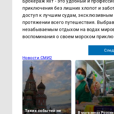
Брокераж яхт - это удобный и професс
приключения без лишних хлопот и забот
доступ к лучшим судам, эксклюзивным
протяжении всего путешествия. Выбрав
незабываемым отдыхом на водах миров
воспоминания о своем морском приклю
След
Новости СМИ2
Таких событий не
В магазинах России