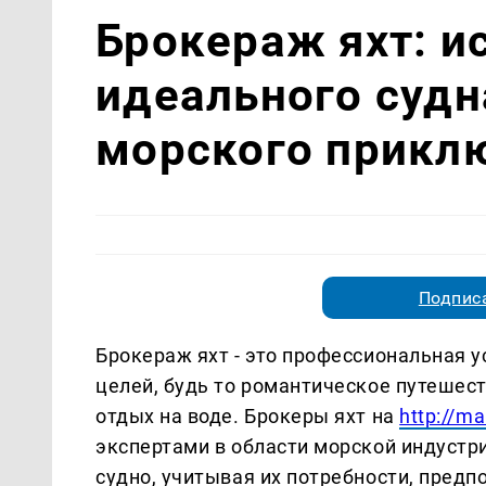
Брокераж яхт: и
идеального судн
морского прикл
Подписа
Брокераж яхт - это профессиональная у
целей, будь то романтическое путешес
отдых на воде. Брокеры яхт на
http://m
экспертами в области морской индустр
судно, учитывая их потребности, предп