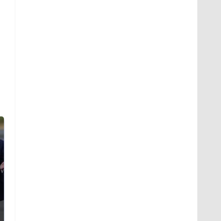
Такую зиму в России
На Урале из казны