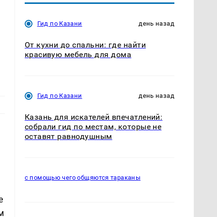
Гид по Казани
день назад
От кухни до спальни: где найти
красивую мебель для дома
Гид по Казани
день назад
Казань для искателей впечатлений:
собрали гид по местам, которые не
оставят равнодушным
с помощью чего общяются тараканы
е
м