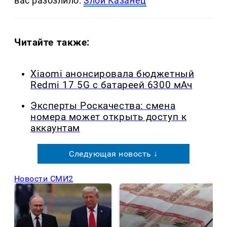
вас разозлило:
Злой Казанец
Читайте также:
Xiaomi анонсировала бюджетный
Redmi 17 5G с батареей 6300 мАч
Эксперты Роскачества: смена
номера может открыть доступ к
аккаунтам
Следующая новость ↓
Новости СМИ2