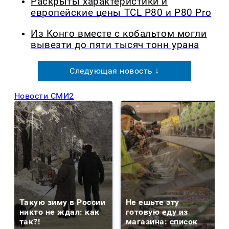
Раскрыты характеристики и
европейские цены TCL P80 и P80 Pro
Из Конго вместе с кобальтом могли
вывезти до пяти тысяч тонн урана
Следующая новость ↓
Новости СМИ2
Такую зиму в России
Не ешьте эту
никто не ждал: как
готовую еду из
так?!
магазина: список