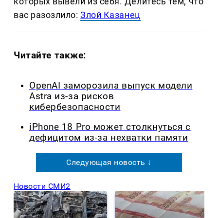
которых вывели из себя. Делитеcь тем, что
вас разозлило:
Злой Казанец
Читайте также:
OpenAI заморозила выпуск модели
Astra из-за рисков
кибербезопасности
iPhone 18 Pro может столкнуться с
дефицитом из-за нехватки памяти
Следующая новость ↓
Новости СМИ2