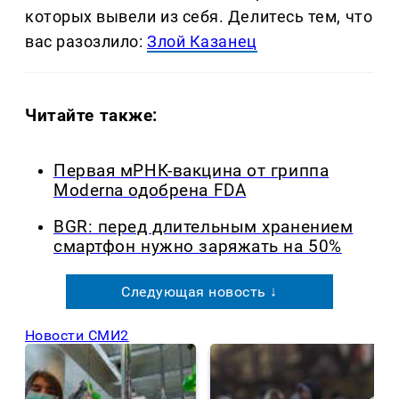
которых вывели из себя. Делитеcь тем, что
вас разозлило:
Злой Казанец
Читайте также:
Первая мРНК-вакцина от гриппа
Moderna одобрена FDA
BGR: перед длительным хранением
смартфон нужно заряжать на 50%
Следующая новость ↓
Новости СМИ2