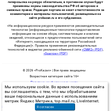
гиперссылка на ресурс обязательна, в противном случае будут
применены нормы законодательства РФ об авторских и
смежных правах. Редакция портала не несет ответственности за
комментарии и материалы пользователей, размещенные на
сайте prokazan.ru и его субдоменах.
«На информационном ресурсе применяются рекомендательные
технологии (информационные технологии предоставления
информации на основе сбора, систематизации и анализа
сведений, относящихся к предпочтениям пользователей сети
«Интернет», находящихся на территории Российской
Федерации)». Правила применения рекомендательных
технологий в виджетах рекламно-обменной сети
«СМИ2» (PDF)
,
«Sparrow» (PDF)
© 2026 «ProKazan» | Все права защищены
Возрастная категория сайта 16+
Политика конфиденциальности
Мы используем cookie. Во время посещения сайта
вы соглашаетесь с тем, что мы обрабатываем
ваши персональные данные с использованием
на манжете стиральной машины плесень
метрик Яндекс Метрика, top.mail.ru, LiveInternet.
флексопечать на картоне
в Москве
Я согласен