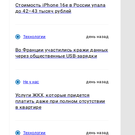
Стоимость iPhone 16e в России упала
до 42–43 тысяч рублей
Технологии
день назад
Во Франции участились кражи данных
через общественные USB-зарядки
Не у нас
день назад
Услуги ЖКХ, которые придется
платить даже при полном отсутствии
в квартире
Технологии
день назад