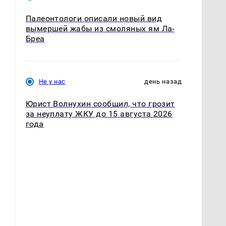
Палеонтологи описали новый вид
вымершей жабы из смоляных ям Ла-
Бреа
Не у нас
день назад
Юрист Волнухин сообщил, что грозит
за неуплату ЖКУ до 15 августа 2026
года