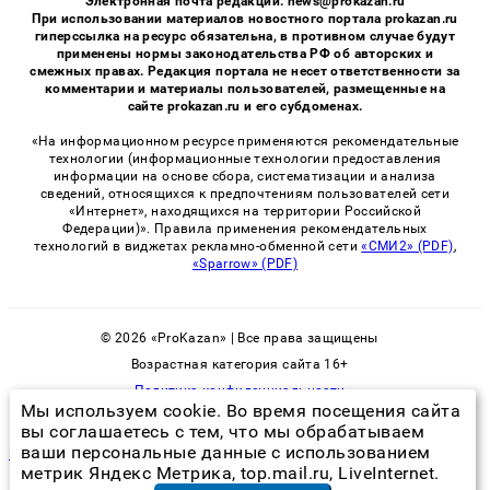
Электронная почта редакции: news@prokazan.ru
При использовании материалов новостного портала prokazan.ru
гиперссылка на ресурс обязательна, в противном случае будут
применены нормы законодательства РФ об авторских и
смежных правах. Редакция портала не несет ответственности за
комментарии и материалы пользователей, размещенные на
сайте prokazan.ru и его субдоменах.
«На информационном ресурсе применяются рекомендательные
технологии (информационные технологии предоставления
информации на основе сбора, систематизации и анализа
сведений, относящихся к предпочтениям пользователей сети
«Интернет», находящихся на территории Российской
Федерации)». Правила применения рекомендательных
технологий в виджетах рекламно-обменной сети
«СМИ2» (PDF)
,
«Sparrow» (PDF)
© 2026 «ProKazan» | Все права защищены
Возрастная категория сайта 16+
Политика конфиденциальности
Мы используем cookie. Во время посещения сайта
вы соглашаетесь с тем, что мы обрабатываем
ваши персональные данные с использованием
народные средства от насекомых в квартире
метрик Яндекс Метрика, top.mail.ru, LiveInternet.