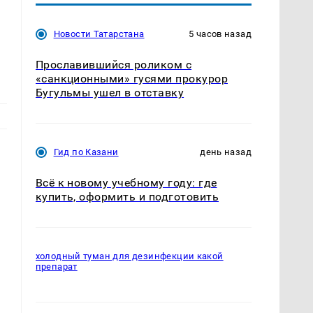
Новости Татарстана
5 часов назад
Прославившийся роликом с
«санкционными» гусями прокурор
Бугульмы ушел в отставку
Гид по Казани
день назад
Всё к новому учебному году: где
купить, оформить и подготовить
холодный туман для дезинфекции какой
препарат