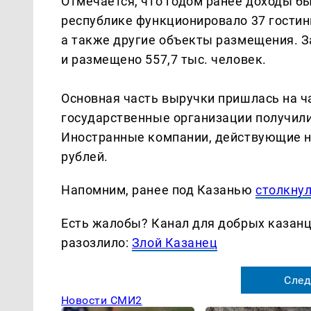
Отмечается, что годом ранее доходы бы
республике функционировало 37 гостини
а также другие объекты размещения. З
и размещено 557,7 тыс. человек.
Основная часть выручки пришлась на ча
государственные организации получили
Иностранные компании, действующие на
рублей.
Напомним, ранее под Казанью
столкну
Есть жалобы? Канал для добрых казанце
разозлило:
Злой Казанец
След
Новости СМИ2