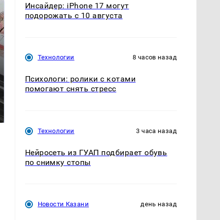
Инсайдер: iPhone 17 могут
подорожать с 10 августа
Технологии
8 часов назад
Психологи: ролики с котами
помогают снять стресс
Не ешьте эту
В ОАЭ произошло
готовую еду из
жестокое убийство
магазина: список
криптомиллионера
Технологии
3 часа назад
Нейросеть из ГУАП подбирает обувь
по снимку стопы
Новости Казани
день назад