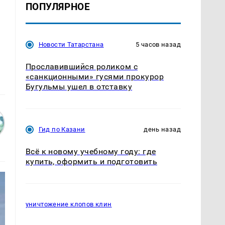
ПОПУЛЯРНОЕ
Новости Татарстана
5 часов назад
Прославившийся роликом с
«санкционными» гусями прокурор
Бугульмы ушел в отставку
Гид по Казани
день назад
Всё к новому учебному году: где
купить, оформить и подготовить
уничтожение клопов клин