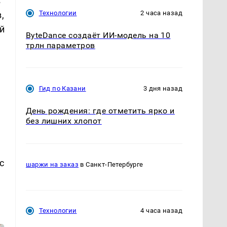
в
Технологии
2 часа назад
,
й
ByteDance создаёт ИИ-модель на 10
трлн параметров
Гид по Казани
3 дня назад
День рождения: где отметить ярко и
без лишних хлопот
с
шаржи на заказ
в Санкт-Петербурге
Технологии
4 часа назад