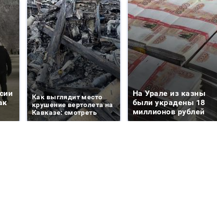
сии
На Урале из казны
Как выглядит место
ак
были украдены 18
крушение вертолета на
миллионов рублей
Кавказе: смотреть