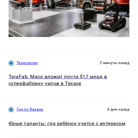
Технологии
2 минуты назад
TeraFab: Маск вложит почти $17 млрд в
суперфабрику чипов в Техасе
Гид по Казани
4 дня назад
Юные таланты: где ребёнок учится с интересом