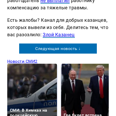
работодатель
не выплатил
работнику
компенсацию за тяжелые травмы.
Есть жалобы? Канал для добрых казанцев,
которых вывели из себя. Делитеcь тем, что
вас разозлило:
Злой Казанец
Следующая новость ↓
Новости СМИ2
СМИ: В Химках на
полицейскую
Где будет встреча