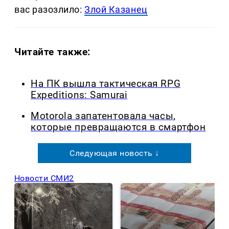
вас разозлило:
Злой Казанец
Читайте также:
На ПК вышла тактическая RPG
Expeditions: Samurai
Motorola запатентовала часы,
которые превращаются в смартфон
Следующая новость ↓
Новости СМИ2