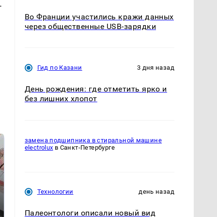
-
Во Франции участились кражи данных
через общественные USB-зарядки
Гид по Казани
3 дня назад
День рождения: где отметить ярко и
без лишних хлопот
замена подшипника в стиральной машине
electrolux
в Санкт-Петербурге
Технологии
день назад
Палеонтологи описали новый вид