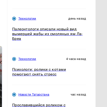
Технологии
день назад
Палеонтологи описали новый вид
вымершей жабы из смоляных ям Ла-
Бреа
Технологии
4 часа назад
Психологи: ролики с котами
помогают снять стресс
Не ешьте эту
Новости Татарстана
час назад
Как выглядит место
готовую еду из
крушение вертолета на
магазина: список
Кавказе: смотреть
Прославившийся роликом с