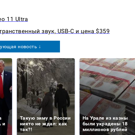
o 11 Ultra
транственный звук, USB-C и цена $359
ующая новость ↓
а
Такую зиму в России
На Урале из казны
 и
никто не ждал: как
были украдены 18
так?!
миллионов рублей