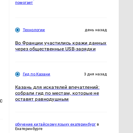
помогает
Технологии
день назад
Во Франции участились кражи данных
через общественные USB-зарядки
Гид по Казани
3 дня назад
Казань для искателей впечатлений:
собрали гид по местам, которые не
оставят равнодушным
с
обучение китайскому языку екатеринбург
в
Екатеринбурге