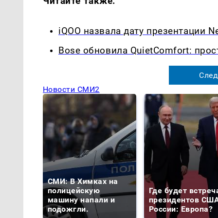
Читайте также:
iQOO назвала дату презентации Ne
Bose обновила QuietComfort: прос
След
Новости СМИ2
СМИ: В Химках на
полицейскую
Где будет встреч
машину напали и
президентов США
подожгли.
России: Европа?