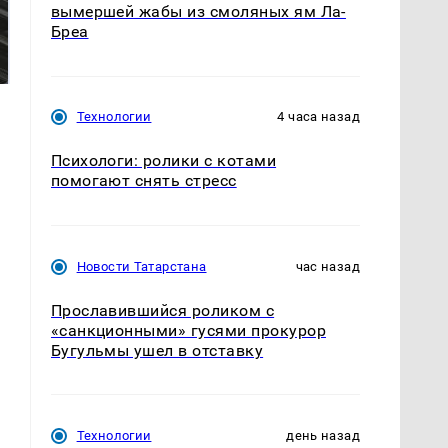
вымершей жабы из смоляных ям Ла-
Не ешьте эту
Бреа
Как выглядит место
готовую еду из
крушение вертолета на
магазина: список
Кавказе: смотреть
Технологии
4 часа назад
Психологи: ролики с котами
помогают снять стресс
Новости Татарстана
час назад
Прославившийся роликом с
«санкционными» гусями прокурор
Бугульмы ушел в отставку
Технологии
день назад