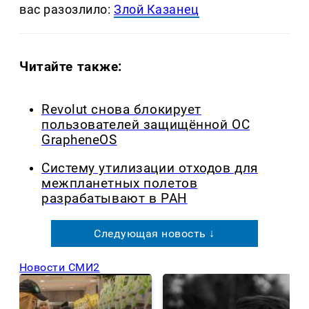
вас разозлило:
Злой Казанец
Читайте также:
Revolut снова блокирует
пользователей защищённой ОС
GrapheneOS
Систему утилизации отходов для
межпланетных полетов
разрабатывают в РАН
Следующая новость ↓
Новости СМИ2