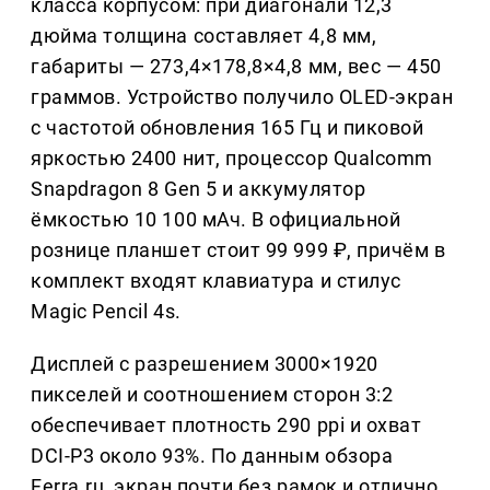
класса корпусом: при диагонали 12,3
дюйма толщина составляет 4,8 мм,
габариты — 273,4×178,8×4,8 мм, вес — 450
граммов. Устройство получило OLED-экран
с частотой обновления 165 Гц и пиковой
яркостью 2400 нит, процессор Qualcomm
Snapdragon 8 Gen 5 и аккумулятор
ёмкостью 10 100 мАч. В официальной
рознице планшет стоит 99 999 ₽, причём в
комплект входят клавиатура и стилус
Magic Pencil 4s.
Дисплей с разрешением 3000×1920
пикселей и соотношением сторон 3:2
обеспечивает плотность 290 ppi и охват
DCI-P3 около 93%. По данным обзора
Ferra.ru, экран почти без рамок и отлично