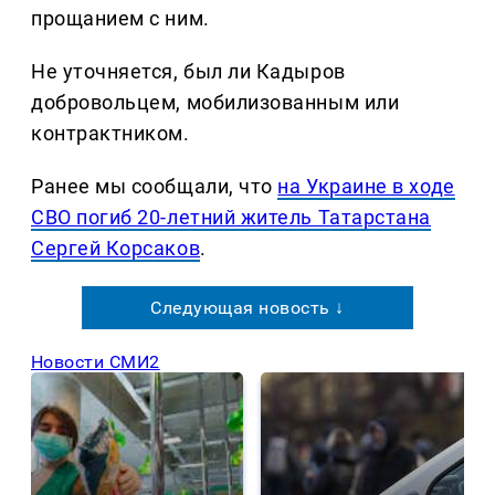
прощанием с ним.
Не уточняется, был ли Кадыров
добровольцем, мобилизованным или
контрактником.
Ранее мы сообщали, что
на Украине в ходе
СВО погиб 20-летний житель Татарстана
Сергей Корсаков
.
Следующая новость ↓
Новости СМИ2