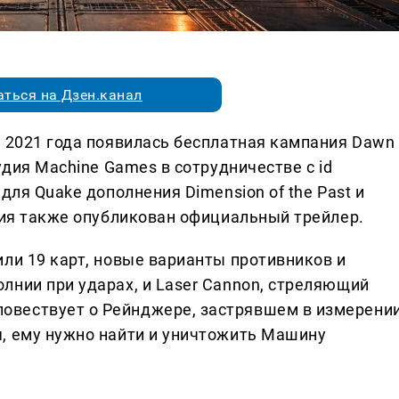
ться на Дзен.канал
и 2021 года появилась бесплатная кампания Dawn
удия Machine Games в сотрудничестве с id
для Quake дополнения Dimension of the Past и
ения также опубликован официальный трейлер.
ли 19 карт, новые варианты противников и
лнии при ударах, и Laser Cannon, стреляющий
вествует о Рейнджере, застрявшем в измерени
, ему нужно найти и уничтожить Машину