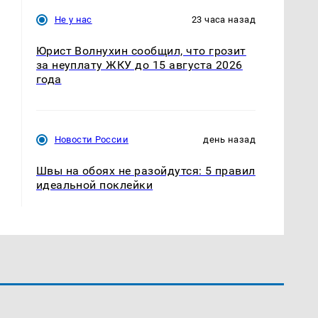
Не у нас
23 часа назад
Юрист Волнухин сообщил, что грозит
за неуплату ЖКУ до 15 августа 2026
года
Новости России
день назад
Швы на обоях не разойдутся: 5 правил
идеальной поклейки