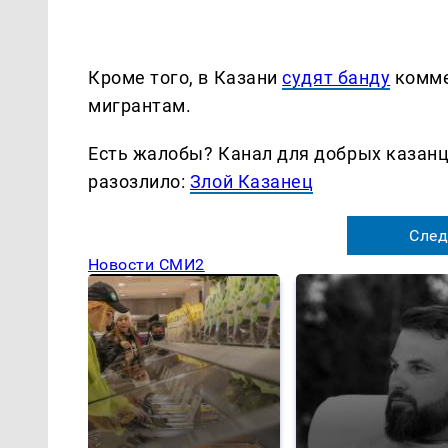
Кроме того, в Казани
судят банду
комме
мигрантам.
Есть жалобы? Канал для добрых казанце
разозлило:
Злой Казанец
След
Новости СМИ2