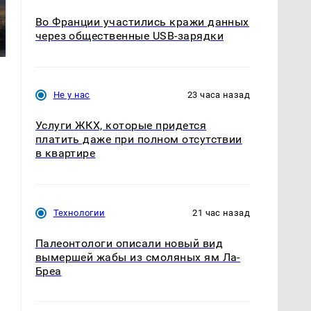
СМИ: В Химках на
полицейскую
Во Франции участились кражи данных
В магазинах России
машину напали и
ажиотаж из-за этого
через общественные USB-зарядки
подожгли.
продукта: что купить?
Не у нас
23 часа назад
Услуги ЖКХ, которые придется
платить даже при полном отсутствии
в квартире
Технологии
21 час назад
Палеонтологи описали новый вид
вымершей жабы из смоляных ям Ла-
Бреа