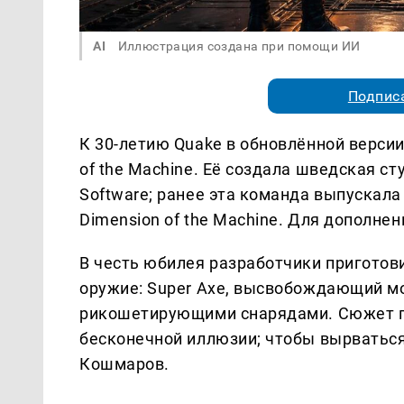
AI
Иллюстрация создана при помощи ИИ
Подписа
К 30-летию Quake в обновлённой верси
of the Machine. Её создала шведская ст
Software; ранее эта команда выпускала 
Dimension of the Machine. Для дополн
В честь юбилея разработчики приготови
оружие: Super Axe, высвобождающий мо
рикошетирующими снарядами. Сюжет по
бесконечной иллюзии; чтобы вырваться
Кошмаров.