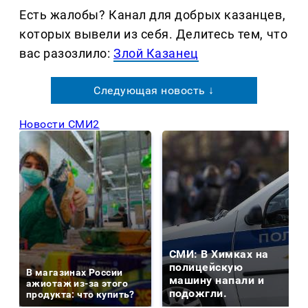
Есть жалобы? Канал для добрых казанцев,
которых вывели из себя. Делитеcь тем, что
вас разозлило:
Злой Казанец
Следующая новость ↓
Новости СМИ2
СМИ: В Химках на
полицейскую
В магазинах России
машину напали и
ажиотаж из-за этого
подожгли.
продукта: что купить?