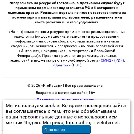
гиперссылка на ресурс обязательна, в противном случае будут
применены нормы законодательства РФ об авторских и
смежных правах. Редакция портала не несет ответственности за
комментарии и материалы пользователей, размещенные на
сайте prokazan.ru и его субдоменах.
«На информационном ресурсе применяются рекомендательные
технологии (информационные технологии предоставления
информации на основе сбора, систематизации и анализа
сведений, относящихся к предпочтениям пользователей сети
«Интернет», находящихся на территории Российской
Федерации)». Правила применения рекомендательных
технологий в виджетах рекламно-обменной сети
«СМИ2» (PDF)
,
«Sparrow» (PDF)
© 2026 «ProKazan» | Все права защищены
Возрастная категория сайта 16+
Политика конфиденциальности
Мы используем cookie. Во время посещения сайта
вы соглашаетесь с тем, что мы обрабатываем
ваши персональные данные с использованием
спрей против клопов
метрик Яндекс Метрика, top.mail.ru, LiveInternet.
косметический ремонт стоимость кв м
в Москве
Я согласен