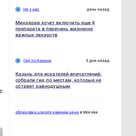
Не у нас
день назад
Минздрав хочет включить еще 4
препарата в перечень жизненно
важных лекарств
Гид по Казани
3 дня назад
Казань для искателей впечатлений:
собрали гид по местам, которые не
оставят равнодушным
с
облицовка цоколя камнем цена
в Москве