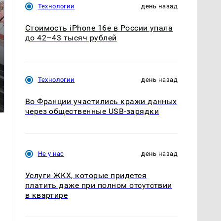
Технологии
день назад
Стоимость iPhone 16e в России упала
до 42–43 тысяч рублей
Технологии
день назад
Не ешьте эту
В ОАЭ произошло
готовую еду из
жестокое убийство
Во Франции участились кражи данных
магазина: список
криптомиллионера
через общественные USB-зарядки
Не у нас
день назад
Услуги ЖКХ, которые придется
платить даже при полном отсутствии
в квартире