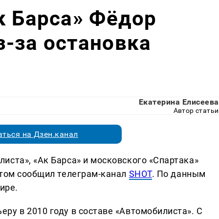
к Барса» Фёдор
-за остановка
Екатерина Елисеева
Автор статьи
ться на Дзен.канал
иста», «Ак Барса» и московского «Спартака»
этом сообщил телеграм-канал
SHOT
. По данным
ире.
ру в 2010 году в составе «Автомобилиста». С