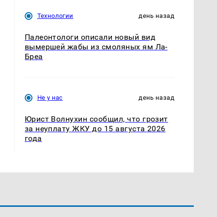
Технологии
день назад
Палеонтологи описали новый вид
вымершей жабы из смоляных ям Ла-
Бреа
Не у нас
день назад
Юрист Волнухин сообщил, что грозит
за неуплату ЖКУ до 15 августа 2026
года