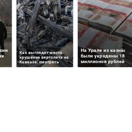
сии
На Урале из казны
Как выглядит место
ак
были украдены 18
крушение вертолета на
миллионов рублей
Кавказе: смотреть