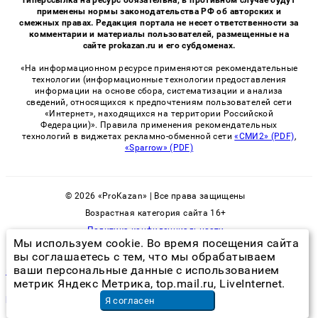
гиперссылка на ресурс обязательна, в противном случае будут
применены нормы законодательства РФ об авторских и
смежных правах. Редакция портала не несет ответственности за
комментарии и материалы пользователей, размещенные на
сайте prokazan.ru и его субдоменах.
«На информационном ресурсе применяются рекомендательные
технологии (информационные технологии предоставления
информации на основе сбора, систематизации и анализа
сведений, относящихся к предпочтениям пользователей сети
«Интернет», находящихся на территории Российской
Федерации)». Правила применения рекомендательных
технологий в виджетах рекламно-обменной сети
«СМИ2» (PDF)
,
«Sparrow» (PDF)
© 2026 «ProKazan» | Все права защищены
Возрастная категория сайта 16+
Политика конфиденциальности
Мы используем cookie. Во время посещения сайта
вы соглашаетесь с тем, что мы обрабатываем
ваши персональные данные с использованием
прусаки как избавиться
метрик Яндекс Метрика, top.mail.ru, LiveInternet.
ремонт стиральных машин аристон
в Челябинске
Я согласен