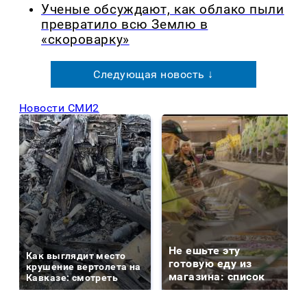
Ученые обсуждают, как облако пыли
превратило всю Землю в
«скороварку»
Следующая новость ↓
Новости СМИ2
Не ешьте эту
Как выглядит место
готовую еду из
крушение вертолета на
магазина: список
Кавказе: смотреть